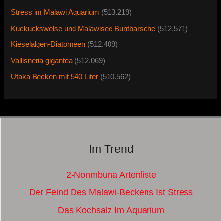
Stress im Malawi Aquarium
(513.219)
Kuckuckswelse und Malawisee Buntbarsche
(512.571)
Kieselalgen-Diatomeen
(512.409)
Vallisneria gigantea
(512.069)
Utaka Becken mit 540 Liter
(510.562)
Im Trend
2-Nonmbuna Artenliste
Der Feind Des Malawi-Beckens Ist Stress
Das Kochsalz Im Aquarium