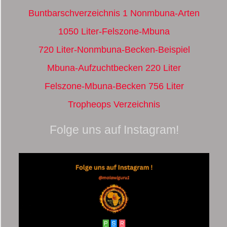
Buntbarschverzeichnis 1 Nonmbuna-Arten
1050 Liter-Felszone-Mbuna
720 Liter-Nonmbuna-Becken-Beispiel
Mbuna-Aufzuchtbecken 220 Liter
Felszone-Mbuna-Becken 756 Liter
Tropheops Verzeichnis
Folge uns auf Instagram!