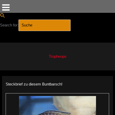
Search for:
SEARCH BUTTON
Zum
Inhalt
springen
Tropheops
Steckbrief zu diesem Buntbarsch!