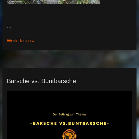
…
Blaualgen
Weiterlesen »
im
Aquarium
Barsche vs. Buntbarsche