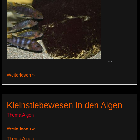
…
Algen
Weiterlesen »
im
Malawi
Becken
Kleinstlebewesen in den Algen
Thema Algen
Kleinstlebewesen
Weiterlesen »
in
Thema Algen