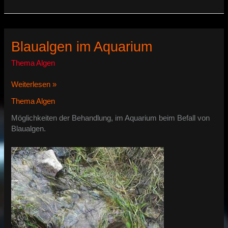
Diatomeen
Blaualgen im Aquarium
Thema Algen
Blaualgen
Weiterlesen »
im
Thema Algen
Aquarium
Möglichkeiten der Behandlung, im Aquarium beim Befall von
Blaualgen.