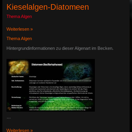
Kieselalgen-Diatomeen
Thema Algen
Kieselalgen-
Weiterlesen »
Diatomeen
Thema Algen
Hintergrundinformationen zu dieser Algenart im Becken.
…
Kieselalgen-
Weiterlesen »