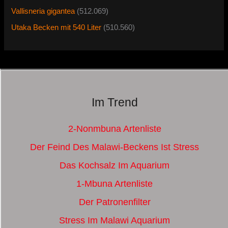
Vallisneria gigantea
(512.069)
Utaka Becken mit 540 Liter
(510.560)
Im Trend
2-Nonmbuna Artenliste
Der Feind Des Malawi-Beckens Ist Stress
Das Kochsalz Im Aquarium
1-Mbuna Artenliste
Der Patronenfilter
Stress Im Malawi Aquarium