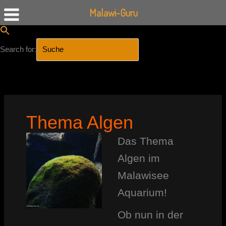
Malawi-Guru
Search for:
SEARCH BUTTON
Zum
Inhalt
springen
Thema Algen
Das Thema
Algen im
Malawisee
Aquarium!
Ob nun in der