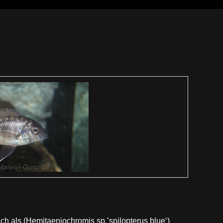
h als (Hemitaeniochromis sp.’spilopterus blue‘)