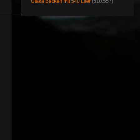
Utaka Becken mit 540 Liter
(510.557)