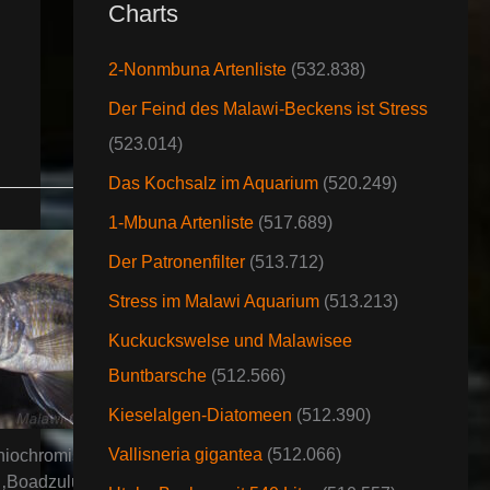
Charts
2-Nonmbuna Artenliste
(532.838)
Der Feind des Malawi-Beckens ist Stress
(523.014)
Das Kochsalz im Aquarium
(520.249)
1-Mbuna Artenliste
(517.689)
Der Patronenfilter
(513.712)
Stress im Malawi Aquarium
(513.213)
Kuckuckswelse und Malawisee
Buntbarsche
(512.566)
Kieselalgen-Diatomeen
(512.390)
Vallisneria gigantea
(512.066)
iochromis brachyrhynchus
‚Boadzulu Island‘