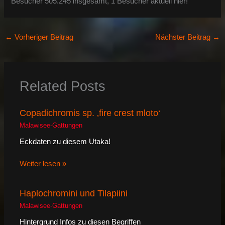
Besucher 505.245 insgesamt, 1 Besucher aktuell hier!
←
Vorheriger Beitrag
Nächster Beitrag
→
Related Posts
Copadichromis sp. ‚fire crest mloto‘
Malawisee-Gattungen
Eckdaten zu diesem Utaka!
Weiter lesen »
Haplochromini und Tilapiini
Malawisee-Gattungen
Hintergrund Infos zu diesen Begriffen