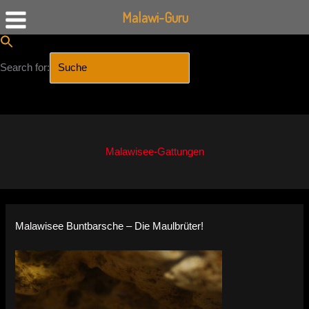
Malawi-Guru
Search for:
SEARCH BUTTON
Zum
Inhalt
springen
Malawisee-Gattungen
Malawisee Buntbarsche – Die Maulbrüter!