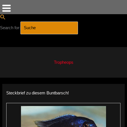
Search for:
SEARCH BUTTON
Zum
Inhalt
springen
Tropheops
Steckbrief zu diesem Buntbarsch!