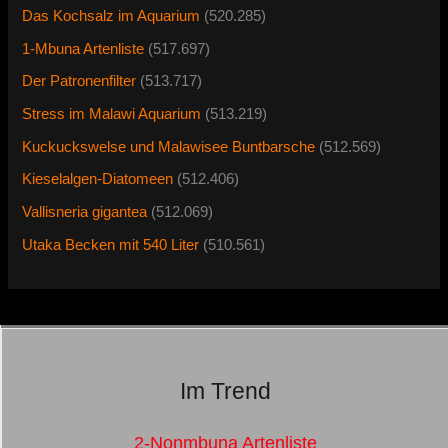
Das Kochsalz im Aquarium
(520.285)
1-Mbuna Artenliste
(517.697)
Der Patronenfilter
(513.717)
Stress im Malawi Aquarium
(513.219)
Kuckuckswelse und Malawisee Buntbarsche
(512.569)
Kieselalgen-Diatomeen
(512.406)
Vallisneria gigantea
(512.069)
Utaka Becken mit 540 Liter
(510.561)
Im Trend
2-Nonmbuna Artenliste