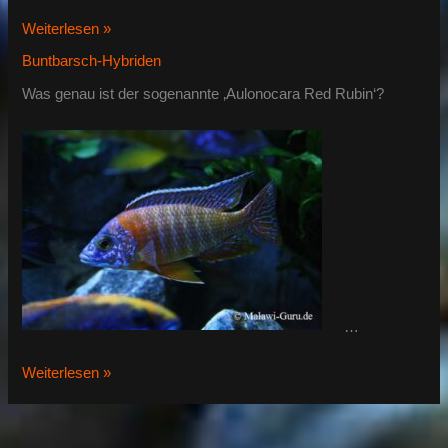
Aulonocara
Weiterlesen »
Red
Buntbarsch-Hybriden
Rubin
Was genau ist der sogenannte ‚Aulonocara Red Rubin‘?
…
Aulonocara
Weiterlesen »
Red
Rubin