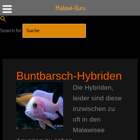
Malawi-Guru
Search for:
SEARCH BUTTON
Zum
Inhalt
springen
Buntbarsch-Hybriden
Die Hybriden,
leider sind diese
inzwischen zu
oft in den
Malawisee