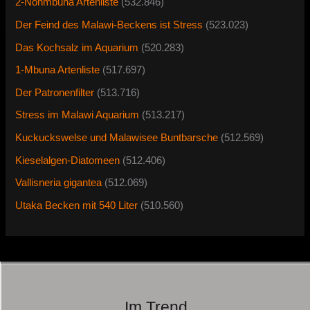
2-Nonmbuna Artenliste
(532.846)
Der Feind des Malawi-Beckens ist Stress
(523.023)
Das Kochsalz im Aquarium
(520.283)
1-Mbuna Artenliste
(517.697)
Der Patronenfilter
(513.716)
Stress im Malawi Aquarium
(513.217)
Kuckuckswelse und Malawisee Buntbarsche
(512.569)
Kieselalgen-Diatomeen
(512.406)
Vallisneria gigantea
(512.069)
Utaka Becken mit 540 Liter
(510.560)
Im Trend