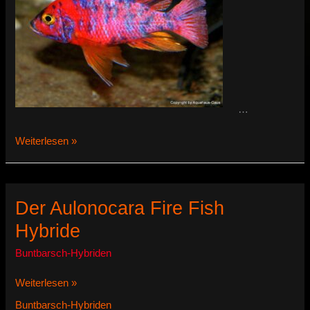
…
Aulonocara
Weiterlesen »
‚marmelade
cat‘
Der Aulonocara Fire Fish
Hybride
Buntbarsch-Hybriden
Der
Weiterlesen »
Aulonocara
Buntbarsch-Hybriden