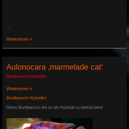
…
Malawisee
Weiterlesen »
Buntbarsch
Hybriden
Aulonocara ‚marmelade cat‘
Buntbarsch-Hybriden
Aulonocara
Weiterlesen »
‚marmelade
Buntbarsch-Hybriden
cat‘
Diese Buntbarsch-Art ist als Hybride zu betrachten!