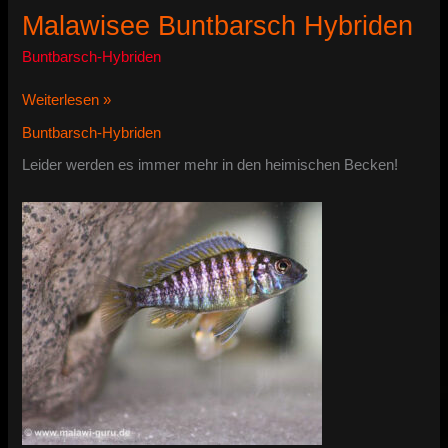
Malawisee Buntbarsch Hybriden
Buntbarsch-Hybriden
Malawisee
Weiterlesen »
Buntbarsch
Buntbarsch-Hybriden
Hybriden
Leider werden es immer mehr in den heimischen Becken!