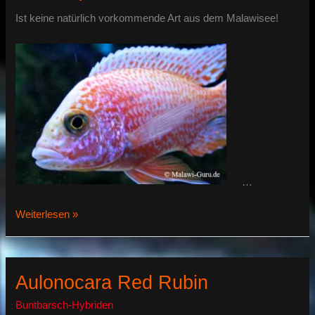
Fire
Fish
Ist keine natürlich vorkommende Art aus dem Malawisee!
Hybride
…
Der
Weiterlesen »
Aulonocara
Fire
Fish
Hybride
Aulonocara Red Rubin
Buntbarsch-Hybriden