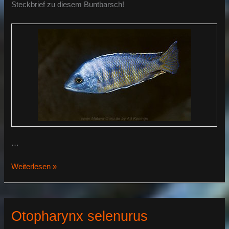
Steckbrief zu diesem Buntbarsch!
…
Otopharynx
Weiterlesen »
ovatus
Otopharynx selenurus