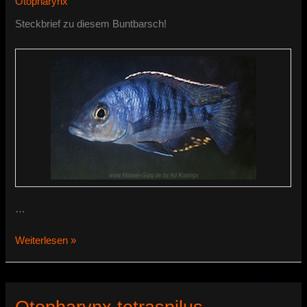
Otopharynx
Steckbrief zu diesem Buntbarsch!
…
Otopharynx
Weiterlesen »
spelaeotes