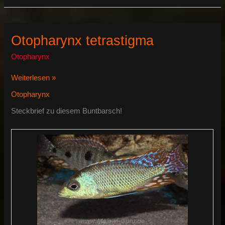
selenurus
Otopharynx tetrastigma
Otopharynx
Otopharynx
Weiterlesen »
tetrastigma
Otopharynx
Steckbrief zu diesem Buntbarsch!