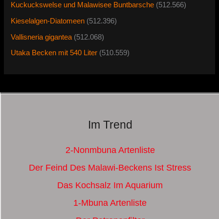
Kuckuckswelse und Malawisee Buntbarsche
(512.566)
Kieselalgen-Diatomeen
(512.396)
Vallisneria gigantea
(512.068)
Utaka Becken mit 540 Liter
(510.559)
Im Trend
2-Nonmbuna Artenliste
Der Feind Des Malawi-Beckens Ist Stress
Das Kochsalz Im Aquarium
1-Mbuna Artenliste