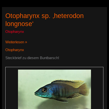
Otopharynx sp. ‚heterodon
longnose‘
Otopharynx
Otopharynx
Weiterlesen »
sp.
Otopharynx
‚heterodon
longnose‘
Steckbrief zu diesem Buntbarsch!