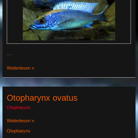
…
Otopharynx
Weiterlesen »
lithobates
Otopharynx ovatus
Otopharynx
Otopharynx
Weiterlesen »
ovatus
Otopharynx