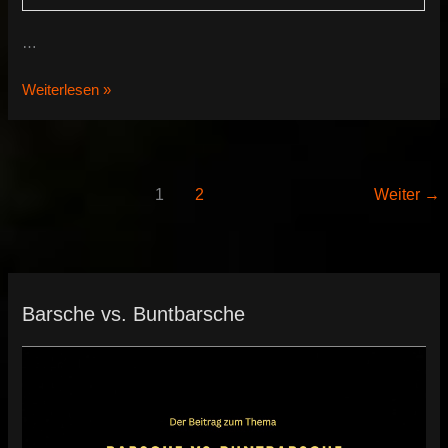
…
Otopharynx
Weiterlesen »
tetrastigma
1
2
Weiter
→
Barsche vs. Buntbarsche