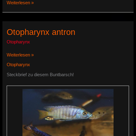
Otopharynx
Weiterlesen »
tetraspilus
Otopharynx antron
Otopharynx
Otopharynx
Weiterlesen »
antron
Otopharynx
Steckbrief zu diesem Buntbarsch!