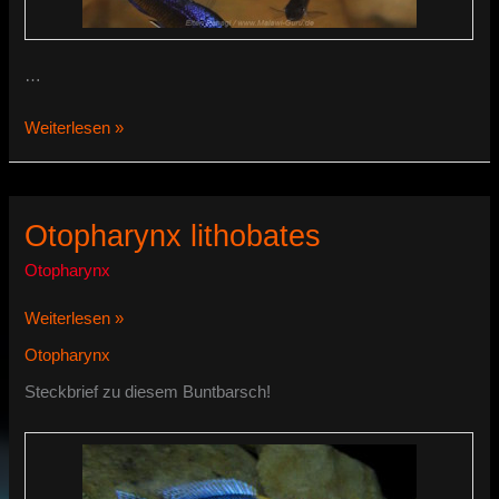
…
Otopharynx
Weiterlesen »
antron
Otopharynx lithobates
Otopharynx
Otopharynx
Weiterlesen »
lithobates
Otopharynx
Steckbrief zu diesem Buntbarsch!