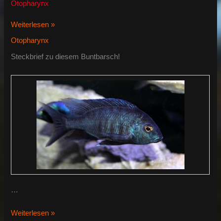
Otopharynx
Otopharynx
Weiterlesen »
selenurus
Otopharynx
Steckbrief zu diesem Buntbarsch!
…
Otopharynx
Weiterlesen »