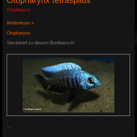
Otopharynx tetraspilus
Otopharynx
Otopharynx
Weiterlesen »
tetraspilus
Otopharynx
Steckbrief zu diesem Buntbarsch!
…