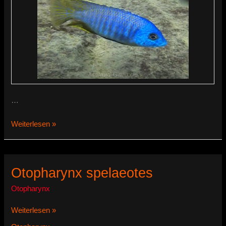
…
Otopharynx
Weiterlesen »
sp.
‚heterodon
nankumba‘
Otopharynx spelaeotes
Otopharynx
Otopharynx
Weiterlesen »
spelaeotes