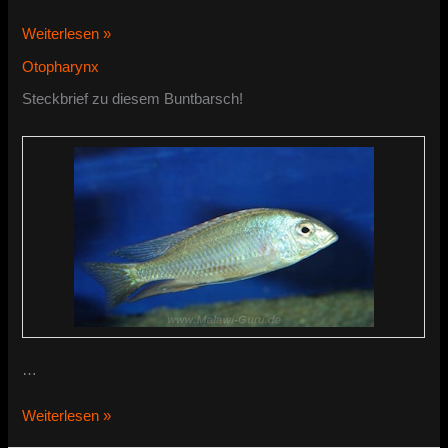
Otopharynx
Weiterlesen »
argyrosoma
Otopharynx
Steckbrief zu diesem Buntbarsch!
…
Otopharynx
Weiterlesen »
argyrosoma