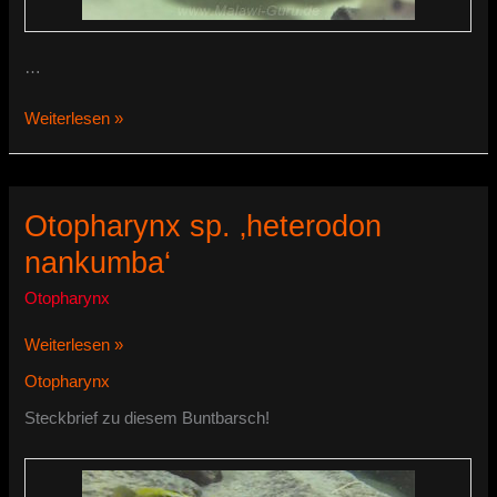
…
Otopharynx
Weiterlesen »
sp.
‚heterodon
longnose‘
Otopharynx sp. ‚heterodon
nankumba‘
Otopharynx
Otopharynx
Weiterlesen »
sp.
Otopharynx
‚heterodon
nankumba‘
Steckbrief zu diesem Buntbarsch!