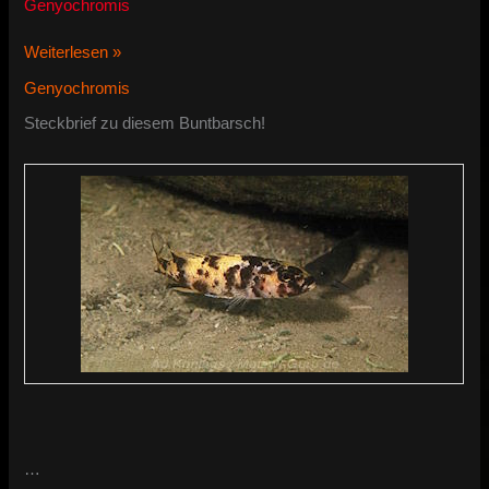
Genyochromis
Genyochromis
Weiterlesen »
mento
Genyochromis
Steckbrief zu diesem Buntbarsch!
…