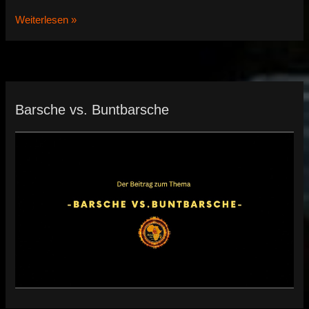
Genyochromis
Weiterlesen »
mento
Barsche vs. Buntbarsche