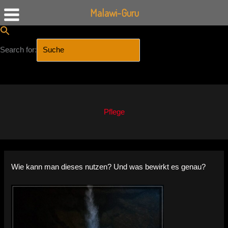
Malawi-Guru
Search for:
SEARCH BUTTON
Zum
Inhalt
springen
Pflege
Wie kann man dieses nutzen? Und was bewirkt es genau?