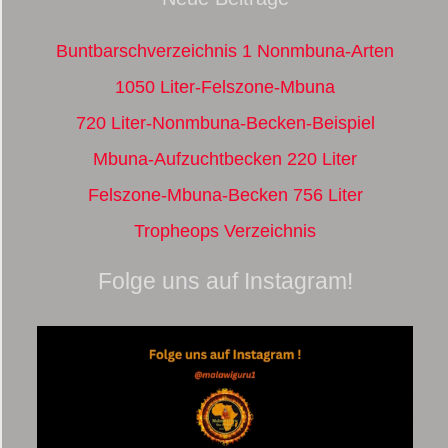
Buntbarschverzeichnis 1 Nonmbuna-Arten
1050 Liter-Felszone-Mbuna
720 Liter-Nonmbuna-Becken-Beispiel
Mbuna-Aufzuchtbecken 220 Liter
Felszone-Mbuna-Becken 756 Liter
Tropheops Verzeichnis
Folge uns auf Instagram!