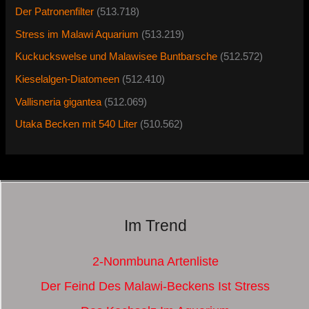
Der Patronenfilter
(513.718)
Stress im Malawi Aquarium
(513.219)
Kuckuckswelse und Malawisee Buntbarsche
(512.572)
Kieselalgen-Diatomeen
(512.410)
Vallisneria gigantea
(512.069)
Utaka Becken mit 540 Liter
(510.562)
Im Trend
2-Nonmbuna Artenliste
Der Feind Des Malawi-Beckens Ist Stress