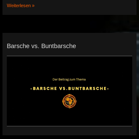
Filtermaterialien
Weiterlesen »
und
Filtermedien
Barsche vs. Buntbarsche