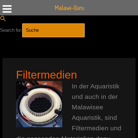
Malawi-Guru
Search for:
SEARCH BUTTON
Zum
Inhalt
springen
Filtermedien
In der Aquaristik
und auch in der
Malawisee
Aquaristik, sind
Filtermedien und