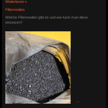
Filtermaterialien
Weiterlesen »
und
Filtermedien
Filtermedien
Welche Filtermedien gibt es und wie kann man diese
einsetzen?
…