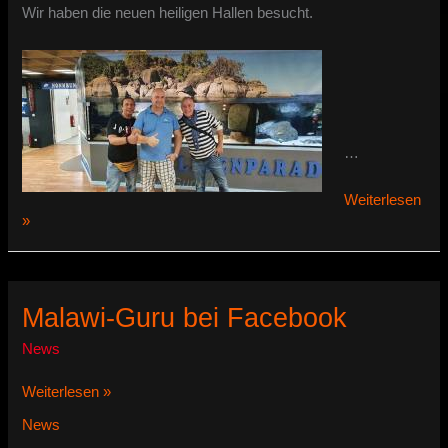
Gaus
Wir haben die neuen heiligen Hallen besucht.
…
Das
Weiterlesen
neue
»
Aquahaus-
Gaus
Malawi-Guru bei Facebook
News
Malawi-
Weiterlesen »
Guru
News
bei