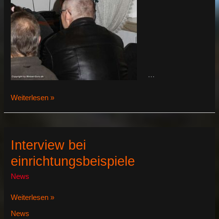
…
Dr.
Weiterlesen »
Andreas
Spreinat-
Vorlesung
Interview bei
einrichtungsbeispiele
News
Interview
Weiterlesen »
bei
News
einrichtungsbeispiele