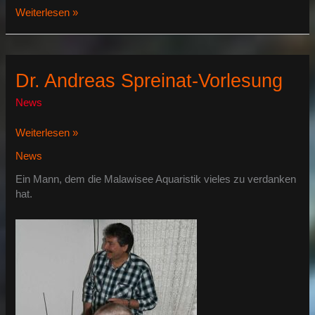
Malawisee
Weiterlesen »
Aquaristik
FB
Gruppe
Dr. Andreas Spreinat-Vorlesung
News
Dr.
Weiterlesen »
Andreas
News
Spreinat-
Vorlesung
Ein Mann, dem die Malawisee Aquaristik vieles zu verdanken
hat.