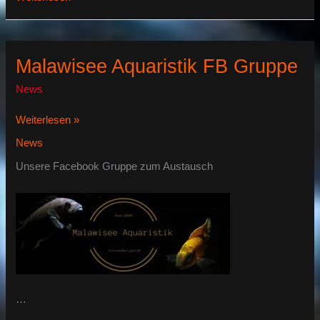
Guru
bei
Facebook
Malawisee Aquaristik FB Gruppe
News
Malawisee
Weiterlesen »
Aquaristik
News
FB
Gruppe
Unsere Facebook Gruppe zum Austausch
…