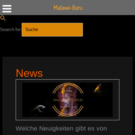
Malawi-Guru
Search for:
SEARCH BUTTON
Zum
Inhalt
springen
News
Welche Neuigkeiten gibt es von