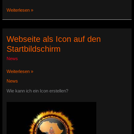
Malawi-
Weiterlesen »
Guru-
Youtube
Channel
Webseite als Icon auf den
Startbildschirm
News
Webseite
Weiterlesen »
als
News
Icon
auf
Wie kann ich ein Icon erstellen?
den
Startbildschirm