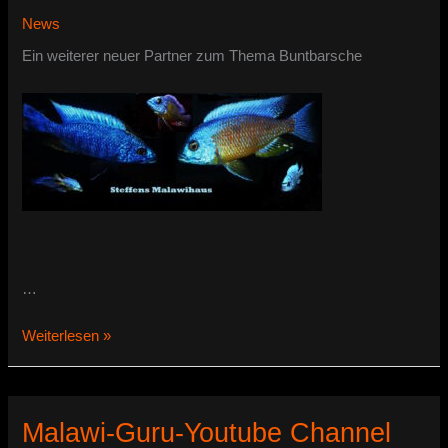
Steffens
News
Malawihaus
Ein weiterer neuer Partner zum Thema Buntbarsche
…
Partnerseite-
Weiterlesen »
Steffens
Malawihaus
Malawi-Guru-Youtube Channel