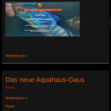
…
Der
Weiterlesen »
Relaunch
Das neue Aquahaus-Gaus
News
Das
Weiterlesen »
neue
News
Aquahaus-