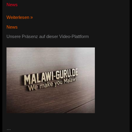
News
Malawi-
Weiterlesen »
Guru-
News
Youtube
Channel
Unsere Präsenz auf dieser Video-Plattform
…