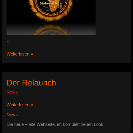
…
Webseite
Weiterlesen »
als
Icon
auf
den
Der Relaunch
Startbildschirm
News
Der
Weiterlesen »
Relaunch
News
Die neue – alte Webseite, im komplett neuen Look