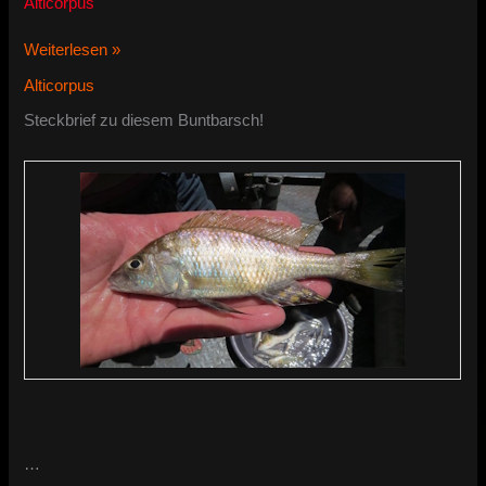
Alticorpus
Alticorpus
Weiterlesen »
geoffreyi
Alticorpus
Steckbrief zu diesem Buntbarsch!
…