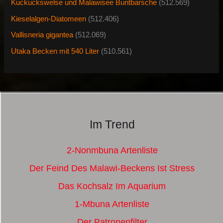
Kuckuckswelse und Malawisee Buntbarsche
(512.569)
Kieselalgen-Diatomeen
(512.406)
Vallisneria gigantea
(512.069)
Utaka Becken mit 540 Liter
(510.561)
Im Trend
2-Nonmbuna Artenliste
Der Feind Des Malawi-Beckens Ist Stress
Das Kochsalz Im Aquarium
1-Mbuna Artenliste
Der Patronenfilter