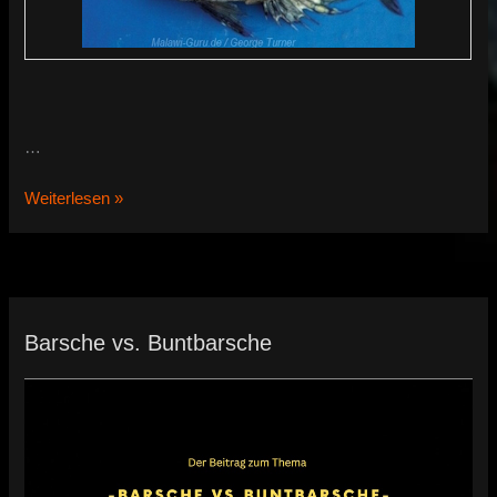
…
Alticorpus
Weiterlesen »
peterdaviesi
Barsche vs. Buntbarsche