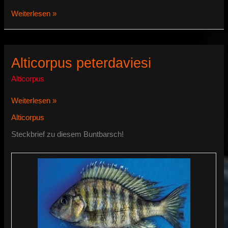
Alticorpus
Weiterlesen »
geoffreyi
Alticorpus peterdaviesi
Alticorpus
Alticorpus
Weiterlesen »
peterdaviesi
Alticorpus
Steckbrief zu diesem Buntbarsch!