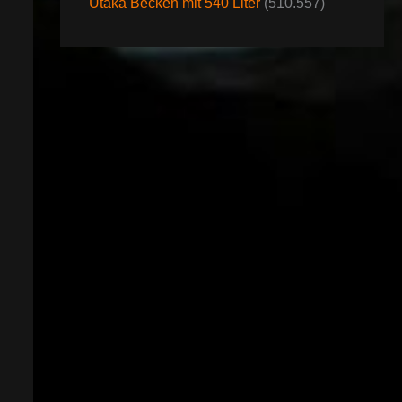
Utaka Becken mit 540 Liter
(510.557)