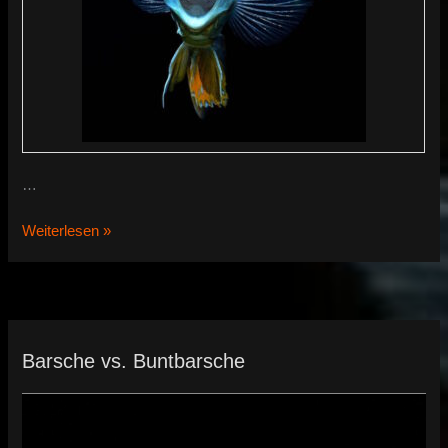
…
Buntbarschverzeichnis
Weiterlesen »
1
Nonmbuna-
Arten
Barsche vs. Buntbarsche