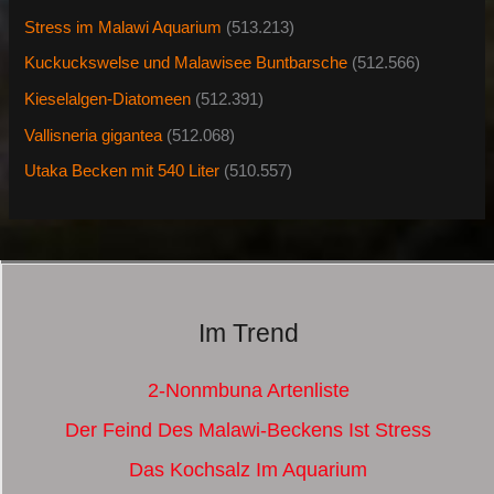
Stress im Malawi Aquarium
(513.213)
Kuckuckswelse und Malawisee Buntbarsche
(512.566)
Kieselalgen-Diatomeen
(512.391)
Vallisneria gigantea
(512.068)
Utaka Becken mit 540 Liter
(510.557)
Im Trend
2-Nonmbuna Artenliste
Der Feind Des Malawi-Beckens Ist Stress
Das Kochsalz Im Aquarium