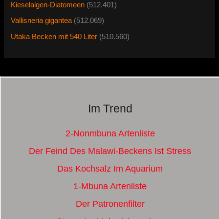
Kieselalgen-Diatomeen
(512.401)
Vallisneria gigantea
(512.069)
Utaka Becken mit 540 Liter
(510.560)
Im Trend
2-Nonmbuna Artenliste
Der Feind Des Malawi-Beckens Ist Stress
Das Kochsalz Im Aquarium
1-Mbuna Artenliste
Der Patronenfilter