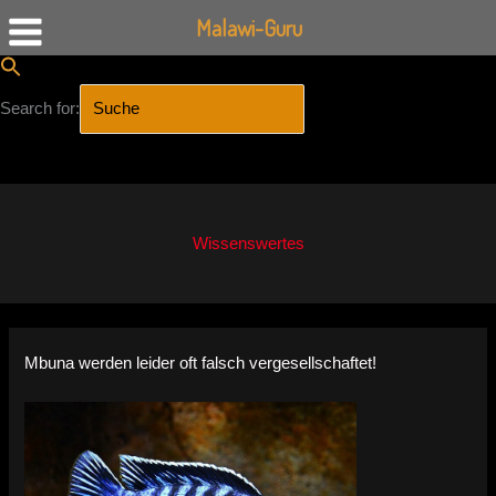
Malawi-Guru
Search for:
SEARCH BUTTON
Zum
Inhalt
springen
Wissenswertes
Mbuna werden leider oft falsch vergesellschaftet!