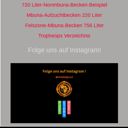
720 Liter-Nonmbuna-Becken-Beispiel
Mbuna-Aufzuchtbecken 220 Liter
Felszone-Mbuna-Becken 756 Liter
Tropheops Verzeichnis
Folge uns auf Instagram!