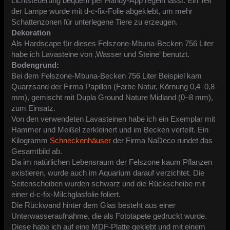
Lichtsteuerung bequem per Handy-App regeln lässt. Ein Teil
der Lampe wurde mit d-c-fix-Folie abgeklebt, um mehr
Schattenzonen für unterlegene Tiere zu erzeugen.
​Dekoration
​Als Hardscape für dieses Felszone-Mbuna-Becken 756 Liter
habe ich Lavasteine von ‚Wasser und Steine‘ benutzt.
Bodengrund:
Bei dem Felszone-Mbuna-Becken 756 Liter Beispiel kam
Quarzsand der Firma Papillon (Farbe Natur, Körnung 0,4–0,8
mm), gemischt mit Dupla Ground Nature Midland (0–8 mm),
zum Einsatz.
Von den verwendeten Lavasteinen habe ich ein Exemplar mit
Hammer und Meißel zerkleinert und im Becken verteilt. Ein
Kilogramm
Schneckenhäuser
der Firma NaDeco rundet das
Gesamtbild ab.
​Da im natürlichen Lebensraum der Felszone kaum Pflanzen
existieren, wurde auch im Aquarium darauf verzichtet. Die
Seitenscheiben wurden schwarz und die Rückscheibe mit
einer d‑c‑fix‑Milchglasfolie foliert.
Die Rückwand hinter dem Glas besteht aus einer
Unterwasseraufnahme, die als Fototapete gedruckt wurde.
Diese habe ich auf eine MDF-Platte geklebt und mit einem