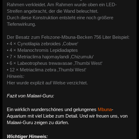
Rahmen verkleidet. Am Rahmen wurde oben ein LED-
Streifen angebracht, der die Wand beleuchtet.
Durch diese Konstruktion entsteht eine noch größere
Tiefenwirkung.
Der Besatz zum Felszone-Mbuna-Becken 756 Liter Beispiel:
• ​4 × Cynotilapia zebroides ‚Cobwe‘
• ​4 × Melanochromis Lepidiadaptes
• ​7 × Metriaclima hajomaylandi ‚Chizumulu‘
• ​6 × Labeotropheus trewavasae ‚Thumbi West‘
• ​12 × Metriaclima zebra ‚Thumbi West‘
Hinweis:
Hier wurde explizit auf Welse verzichtet.
Fazit von Malawi-Guru:
Ein wirklich wunderschönes und gelungenes
Mbuna
-
Aquarium mit viel Liebe zum Detail. Und wir freuen uns, von
Malawi-Guru zeigen zu dürfen.
Wichtiger Hinweis: