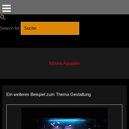
Search for:
SEARCH BUTTON
Zum
Inhalt
springen
Mbuna Aquarien
Ein weiteres Beispiel zum Thema Gestaltung