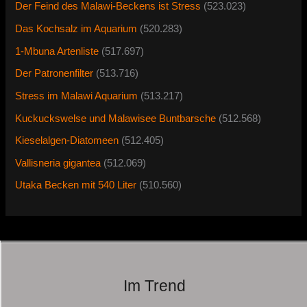
Der Feind des Malawi-Beckens ist Stress
(523.023)
Das Kochsalz im Aquarium
(520.283)
1-Mbuna Artenliste
(517.697)
Der Patronenfilter
(513.716)
Stress im Malawi Aquarium
(513.217)
Kuckuckswelse und Malawisee Buntbarsche
(512.568)
Kieselalgen-Diatomeen
(512.405)
Vallisneria gigantea
(512.069)
Utaka Becken mit 540 Liter
(510.560)
Im Trend