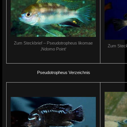
Zum Steckbrief – Pseudotropheus likomae
Zum Steck
‚Ndomo Point‘
Pseudotropheus Verzeichnis