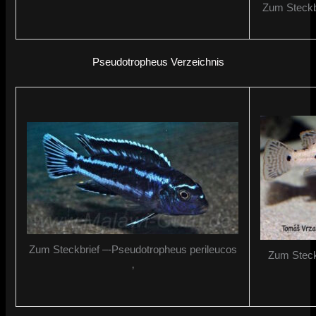
Zum Steckbr
Pseudotropheus Verzeichnis
Zum Steckbrief –-Pseudotropheus perileucos
Zum Steck
‚