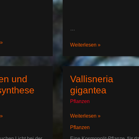
…
 »
Cryptocoryne
Weiterlesen »
aponogetifolia
en und
Vallisneria
synthese
gigantea
Pflanzen
Vallisneria
 »
Weiterlesen »
gigantea
Pflanzen
se
uchen Licht bei der
Eine Kosmopolit-Pflanze, für d