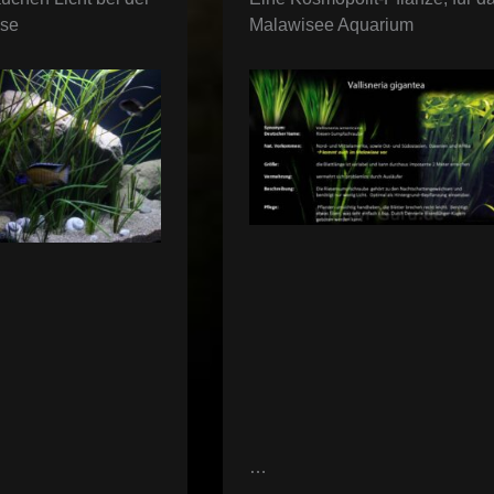
ese
Malawisee Aquarium
…