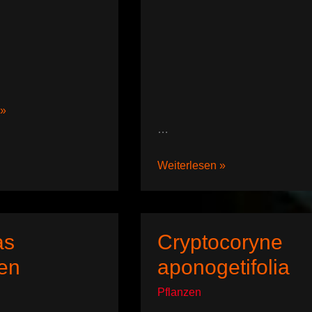
 »
…
Microsorum
Weiterlesen »
pteropus
as
Cryptocoryne
en
aponogetifolia
Pflanzen