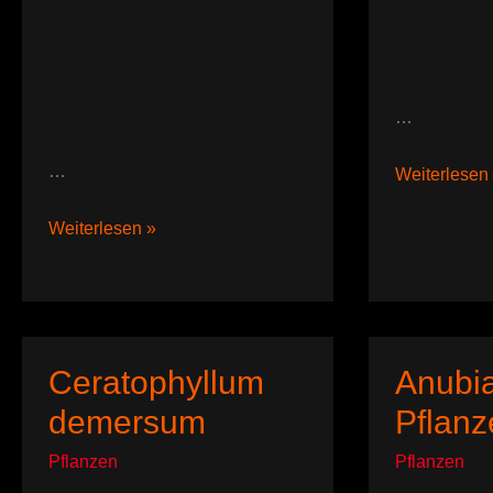
…
…
Pflanzen
Weiterlesen
im
Malawisee
Künstliche
Weiterlesen »
Pflanzen
Ceratophyllum
Anubi
demersum
Pflanz
Pflanzen
Pflanzen