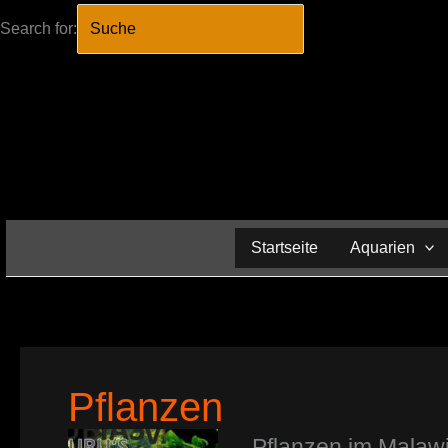
Search for:
SEARCH BUTTO
Zum
Inhalt
springen
Startseite
Aquarien
Pflanzen
Pflanzen im Malawi