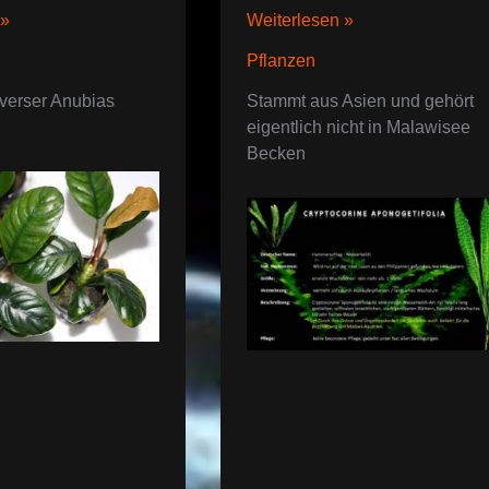
Cryptocoryne
 »
Weiterlesen »
aponogetifolia
Pflanzen
iverser Anubias
Stammt aus Asien und gehört
eigentlich nicht in Malawisee
Becken