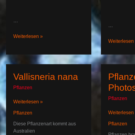
…
…
Ceratophyllum
Weiterlesen »
Anubias
Weiterlesen
demersum
Pflanzen
Vallisneria nana
Pflanz
Photo
Pflanzen
Pflanzen
Vallisneria
Weiterlesen »
nana
Pflanzen
Weiterlesen
Pflanzen
und
Pflanzen
Diese Pflanzenart kommt aus
Photosynthe
Australien
Pflanzen bra