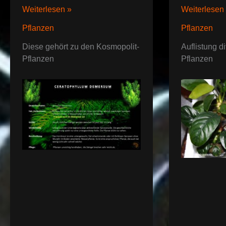
Ceratophyllum
Anubias
Weiterlesen »
Weiterlesen
demersum
Pflanzen
Pflanzen
Pflanzen
Diese gehört zu den Kosmopolit-
Auflistung d
Pflanzen
Pflanzen