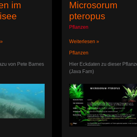
en im
Microsorum
isee
pteropus
Pflanzen
Microsorum
 »
Weiterlesen »
pteropus
Pflanzen
azu von Pete Barnes
Hier Eckdaten zu dieser Pflanz
(Java Farn)