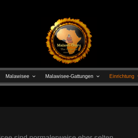
N
Malawisee
Malawisee-Gattungen
Einrichtung
see sind normalerweise eher selten.