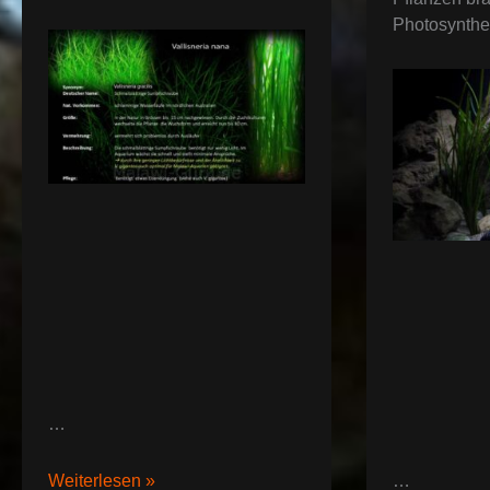
Photosynth
…
Vallisneria
Weiterlesen »
…