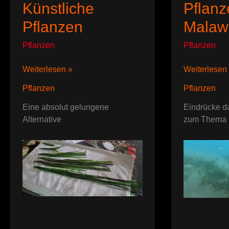
Künstliche
Pflanz
Pflanzen
Malaw
Pflanzen
Pflanzen
Künstliche
Pflanzen
Weiterlesen »
Weiterlesen
Pflanzen
im
Pflanzen
Pflanzen
Malawisee
Eine absolut gelungene
Eindrücke d
Alternative
zum Thema