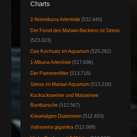
Charts
2-Nonmbuna Artenliste
(532.845)
Der Feind des Malawi-Beckens ist Stress
(523.023)
Das Kochsalz im Aquarium
(520.282)
1-Mbuna Artenliste
(517.696)
Der Patronenfilter
(513.716)
Stress im Malawi Aquarium
(513.216)
Kuckuckswelse und Malawisee
Buntbarsche
(512.567)
Kieselalgen-Diatomeen
(512.403)
Vallisneria gigantea
(512.069)