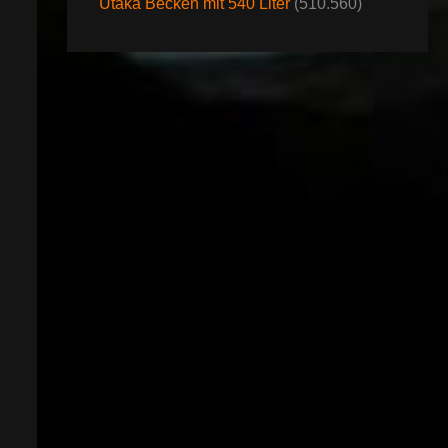
Utaka Becken mit 540 Liter
(510.560)