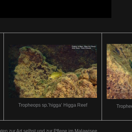
Tropheops sp.’higga‘ Higga Reef
Tropheo
ten zur Art selbst und zur Pflege im Malawisee