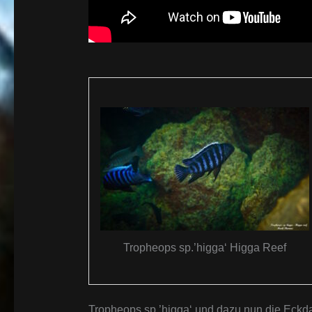
Tropheops sp.’higga‘ Higga Reef
Tropheops sp.’higga‘ und dazu nun die Eckda