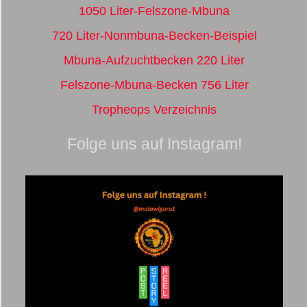
1050 Liter-Felszone-Mbuna
720 Liter-Nonmbuna-Becken-Beispiel
Mbuna-Aufzuchtbecken 220 Liter
Felszone-Mbuna-Becken 756 Liter
Tropheops Verzeichnis
Folge uns auf Instagram!