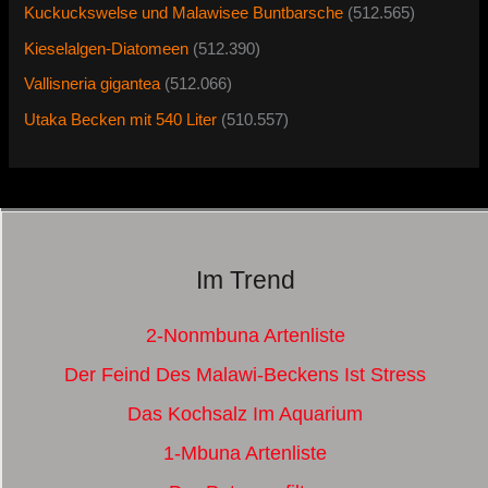
Kuckuckswelse und Malawisee Buntbarsche
(512.565)
Kieselalgen-Diatomeen
(512.390)
Vallisneria gigantea
(512.066)
Utaka Becken mit 540 Liter
(510.557)
Im Trend
2-Nonmbuna Artenliste
Der Feind Des Malawi-Beckens Ist Stress
Das Kochsalz Im Aquarium
1-Mbuna Artenliste