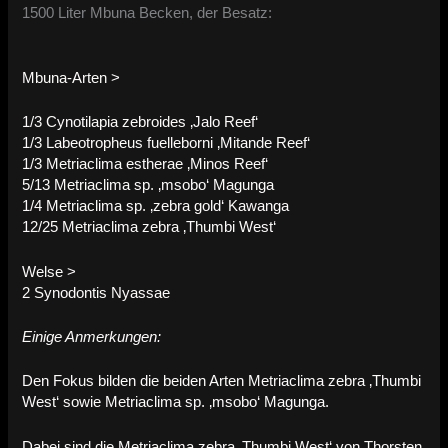
1500 Liter Mbuna Becken, der Besatz:
Mbuna-Arten >
1/3 Cynotilapia zebroides ‚Jalo Reef‘
1/3 Labeotropheus fuelleborni ‚Mitande Reef‘
1/3 Metriaclima estherae ‚Minos Reef‘
5/13 Metriaclima sp. ‚msobo‘ Magunga
1/4 Metriaclima sp. ‚zebra gold‘ Kawanga
12/25 Metriaclima zebra ‚Thumbi West‘
Welse >
2 Synodontis Nyassae
Einige Anmerkungen:
Den Fokus bilden die beiden Arten Metriaclima zebra ‚Thumbi
West‘ sowie Metriaclima sp. ‚msobo‘ Magunga.
Dabei sind die Metriaclima zebra ‚Thumbi West‘ von Thorsten