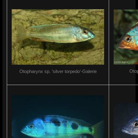
Otop
Otopharynx sp. ’silver torpedo‘-Galerie