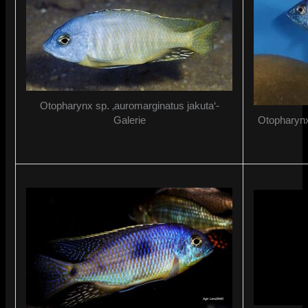
Otopharynx sp. ‚auromarginatus jakuta‘-
Galerie
Otopharynx