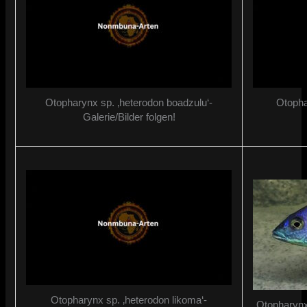
Otopharynx sp. ‚heterodon boadzulu‘-
Otopha
Galerie/Bilder folgen!
Otopharynx sp. ‚heterodon likoma‘-
Otopharynx