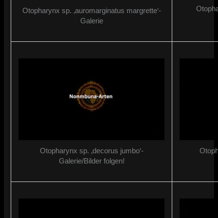
Otopha
Otopharynx sp. ‚auromarginatus margrette‘-
Galerie
Otopharynx sp. ‚decorus jumbo‘-
Otoph
Galerie/Bilder folgen!