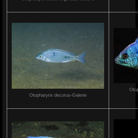
Oto
Otopharynx decorus-Galerie