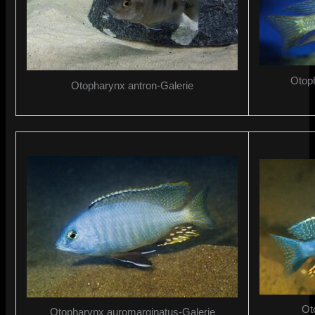
Otop
Otopharynx antron-Galerie
Ot
Otopharynx auromarginatus-Galerie