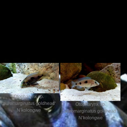
Otopharynx sp.
‚auromarginatus goldhead‘
Otopharynx sp.
N’kolongwe
‚auromarginatus goldhead‘
N’kolongwe