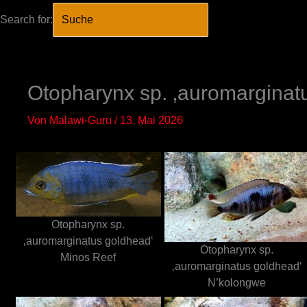
Search for:
SEARCH BUTTO
Zum
Inhalt
springen
Otopharynx sp. ‚auromarginat
Von
Malawi-Guru
/
13. Mai 2026
Otopharynx sp.
‚auromarginatus goldhead‘
Otopharynx sp.
Minos Reef
‚auromarginatus goldhead‘
N’kolongwe