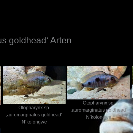
N
us goldhead‘ Arten
Otopharynx sp.
Otopharynx sp.
‚auromarginatus goldhead‘
‚auromarginatus goldhead‘
N’kolongwe
N’kolongwe