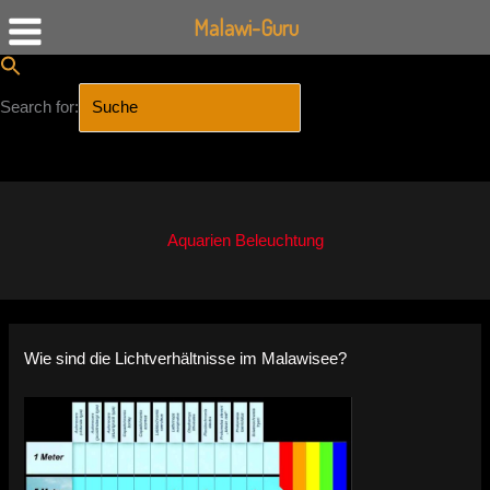
Malawi-Guru
Search for:
SEARCH BUTTON
Zum
Inhalt
springen
Aquarien Beleuchtung
Wie sind die Lichtverhältnisse im Malawisee?