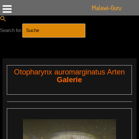
Malawi-Guru
Search for:
SEARCH BUTTON
Zum
Inhalt
springen
Otopharynx auromarginatus Arten
Galerie