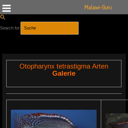
Malawi-Guru
Search for:
SEARCH BUTTON
Zum
Inhalt
springen
Otopharynx tetrastigma Arten
Galerie