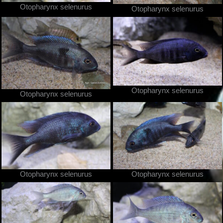
Otopharynx selenurus
Otopharynx selenurus
Otopharynx selenurus
Otopharynx selenurus
Otopharynx selenurus
Otopharynx selenurus