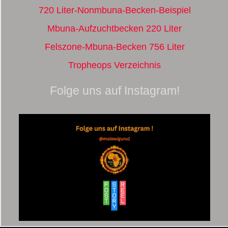
720 Liter-Nonmbuna-Becken-Beispiel
Mbuna-Aufzuchtbecken 220 Liter
Felszone-Mbuna-Becken 756 Liter
Tropheops Verzeichnis
Folge uns auf Instagram!