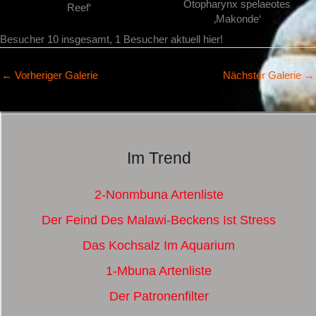
Otopharynx spelaeotes
Reef‘
‚Makonde‘
Besucher 10 insgesamt, 1 Besucher aktuell hier!
←
Vorheriger Galerie
Nächster Galerie
→
Im Trend
2-Nonmbuna Artenliste
Der Feind Des Malawi-Beckens Ist Stress
Das Kochsalz Im Aquarium
1-Mbuna Artenliste
Der Patronenfilter