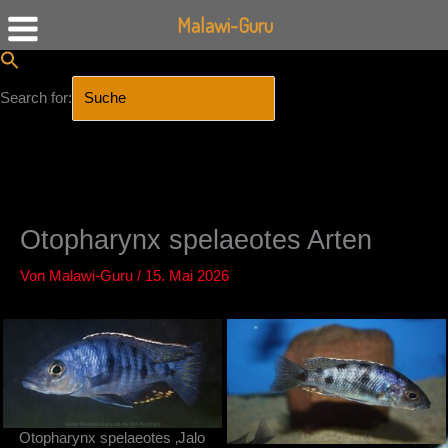
Malawi-Guru
Search for:
SEARCH BUTTON
Zum
Inhalt
springen
Otopharynx spelaeotes Arten
Von
Malawi-Guru
/
15. Mai 2026
Otopharynx spelaeotes ‚Jalo