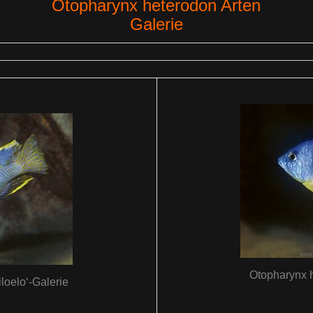
Otopharynx heterodon Arten
Galerie
Otopharynx h
loelo‘-Galerie