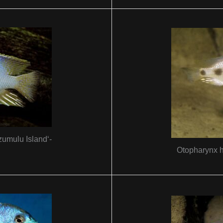
umulu Island‘-
Otopharynx h