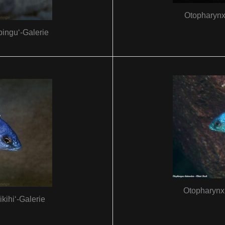
Otopharynx
ingu‘-Galerie
Otopharynx
kihi‘-Galerie