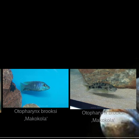
N
Otopharynx brooksi
Otopharynx brooksi
‚Makokola‘
‚Makokola‘