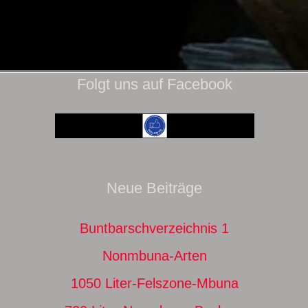
Folgt uns auf Facebook
Neue Beiträge
Buntbarschverzeichnis 1
Nonmbuna-Arten
1050 Liter-Felszone-Mbuna