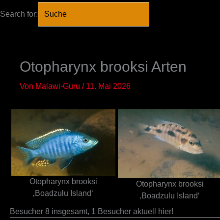
Search for:
SEARCH BUTTO
Zum
Inhalt
springen
Otopharynx brooksi Arten
Von
Malawi-Guru
/
11. Mai 2026
Otopharynx brooksi
Otopharynx brooksi
‚Boadzulu Island‘
‚Boadzulu Island‘
Besucher 8 insgesamt, 1 Besucher aktuell hier!