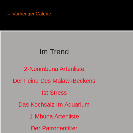
←
Vorheriger Galerie
Im Trend
2-Nonmbuna Artenliste
Der Feind Des Malawi-Beckens
Ist Stress
Das Kochsalz Im Aquarium
1-Mbuna Artenliste
Der Patronenfilter