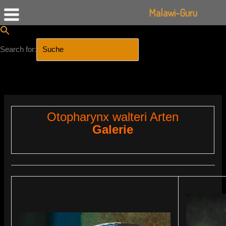
Malawi-Guru
Search for:
SEARCH BUTTON
Zum
Inhalt
springen
Otopharynx walteri Arten
Galerie