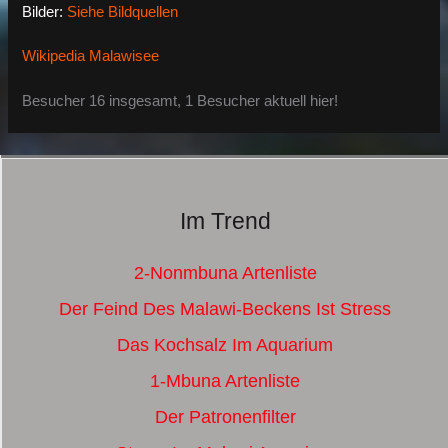
Bilder:
Siehe Bildquellen
Wikipedia Malawisee
Besucher 16 insgesamt, 1 Besucher aktuell hier!
Im Trend
2-Nonmbuna Artenliste
Der Feind Des Malawi-Beckens Ist Stress
Das Kochsalz Im Aquarium
1-Mbuna Artenliste
Der Patronenfilter