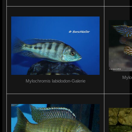
Myloc
Mylochromis labidodon-Galerie