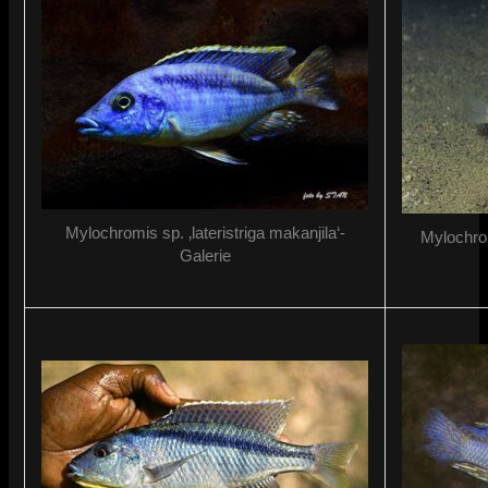
Mylochromis sp. ‚lateristriga makanjila‘-
Mylochro
Galerie