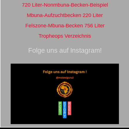
720 Liter-Nonmbuna-Becken-Beispiel
Mbuna-Aufzuchtbecken 220 Liter
Felszone-Mbuna-Becken 756 Liter
Tropheops Verzeichnis
Folge uns auf Instagram!