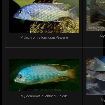
Myl
Mylochromis formosus-Galerie
Mylochromis guentheri-Galerie
My