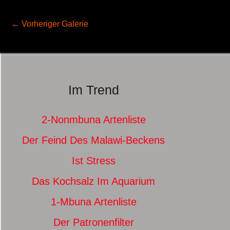
←
Vorheriger Galerie
Im Trend
2-Nonmbuna Artenliste
Der Feind Des Malawi-Beckens
Ist Stress
Das Kochsalz Im Aquarium
1-Mbuna Artenliste
Der Patronenfilter