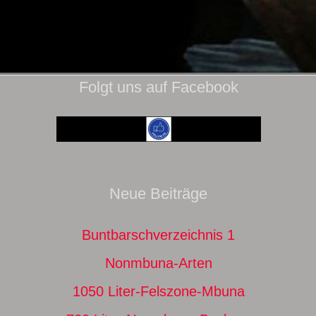
Folgt uns auf Facebook
Neue Beiträge
Buntbarschverzeichnis 1
Nonmbuna-Arten
1050 Liter-Felszone-Mbuna