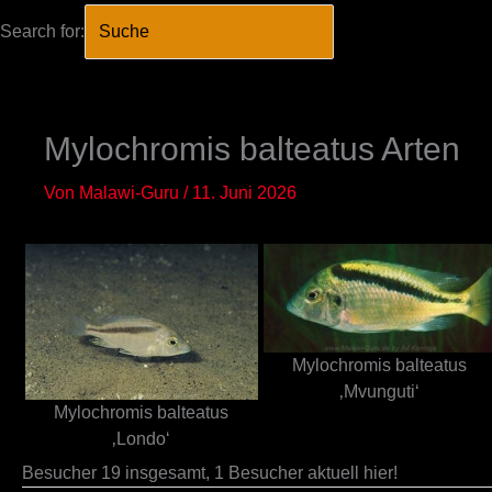
Search for:
SEARCH BUTTO
Zum
Inhalt
springen
Mylochromis balteatus Arten
Von
Malawi-Guru
/
11. Juni 2026
Mylochromis balteatus
‚Mvunguti‘
Mylochromis balteatus
‚Londo‘
Besucher 19 insgesamt, 1 Besucher aktuell hier!