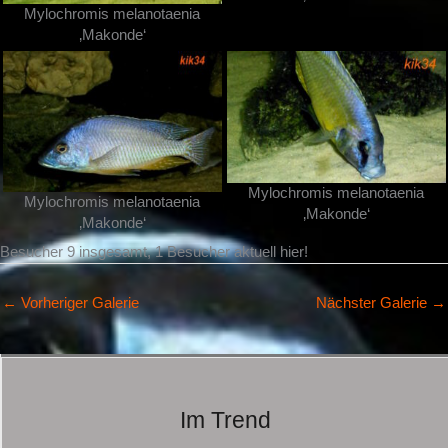
Mylochromis melanotaenia
‚Makonde‘
Mylochromis melanotaenia
Mylochromis melanotaenia
‚Makonde‘
‚Makonde‘
Besucher 9 insgesamt, 1 Besucher aktuell hier!
←
Vorheriger Galerie
Nächster Galerie
→
Im Trend