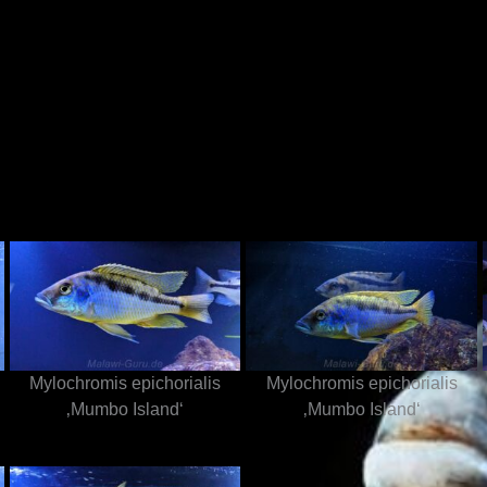
N
n
Mylochromis epichorialis
Mylochromis epichorialis
‚Mumbo Island‘
‚Mumbo Island‘