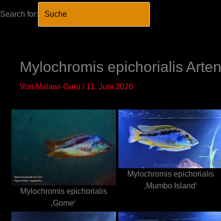
Search for:
SEARCH BUTTO
Zum
Inhalt
springen
Mylochromis epichorialis Arte
Von
Malawi-Guru
/
11. Juni 2026
Mylochromis epichorialis
‚Mumbo Island‘
Mylochromis epichorialis
‚Gome‘