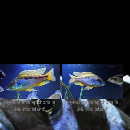
Mylochromis epichorialis
Mylochromis epichorialis
‚Mumbo Island‘
‚Mumbo Island‘