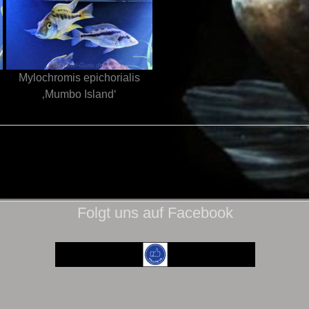
Mylochromis epichorialis
‚Mumbo Island‘
Folgt uns auf Facebook