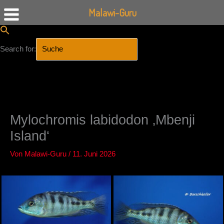
Malawi-Guru
Search for:
SEARCH BUTTON
Zum
Inhalt
springen
Mylochromis labidodon ‚Mbenji
Island‘
Von
Malawi-Guru
/
11. Juni 2026