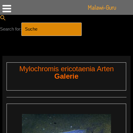
Malawi-Guru
Search for:
SEARCH BUTTON
Zum
Inhalt
springen
Mylochromis ericotaenia Arten
Galerie