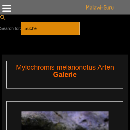
Malawi-Guru
Search for:
SEARCH BUTTON
Zum
Inhalt
springen
Mylochromis melanonotus Arten
Galerie