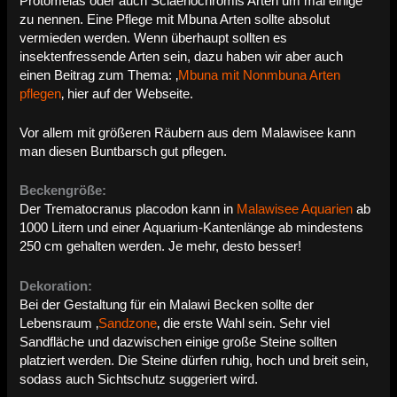
Protomelas oder auch Sciaenochromis Arten um mal einige
zu nennen. Eine Pflege mit Mbuna Arten sollte absolut
vermieden werden. Wenn überhaupt sollten es
insektenfressende Arten sein, dazu haben wir aber auch
einen Beitrag zum Thema: ‚
Mbuna mit Nonmbuna Arten
pflegen
‚ hier auf der Webseite.
Vor allem mit größeren Räubern aus dem Malawisee kann
man diesen Buntbarsch gut pflegen.
Beckengröße:
Der Trematocranus placodon kann in
Malawisee Aquarien
ab
1000 Litern und einer Aquarium-Kantenlänge ab mindestens
250 cm gehalten werden. Je mehr, desto besser!
Dekoration:
Bei der Gestaltung für ein Malawi Becken sollte der
Lebensraum ‚
Sandzone
‚ die erste Wahl sein. Sehr viel
Sandfläche und dazwischen einige große Steine sollten
platziert werden. Die Steine dürfen ruhig, hoch und breit sein,
sodass auch Sichtschutz suggeriert wird.