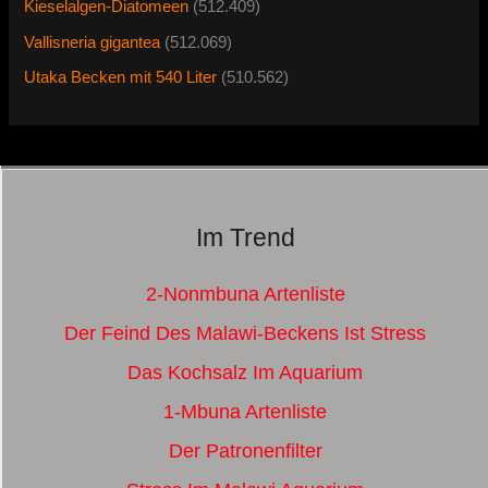
Kieselalgen-Diatomeen
(512.409)
Vallisneria gigantea
(512.069)
Utaka Becken mit 540 Liter
(510.562)
Im Trend
2-Nonmbuna Artenliste
Der Feind Des Malawi-Beckens Ist Stress
Das Kochsalz Im Aquarium
1-Mbuna Artenliste
Der Patronenfilter