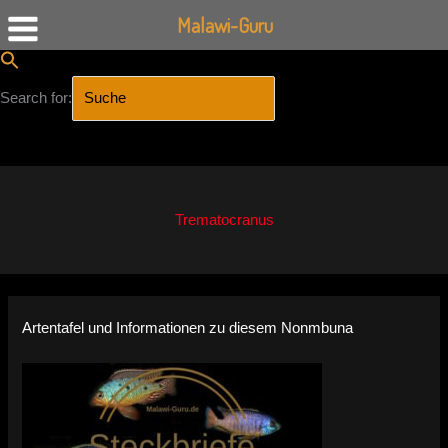
Malawi-Guru
Search for:
SEARCH BUTTON
Zum
Inhalt
springen
Trematocranus
Artentafel und Informationen zu diesem Nonmbuna