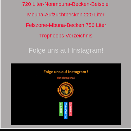
720 Liter-Nonmbuna-Becken-Beispiel
Mbuna-Aufzuchtbecken 220 Liter
Felszone-Mbuna-Becken 756 Liter
Tropheops Verzeichnis
Folge uns auf Instagram!