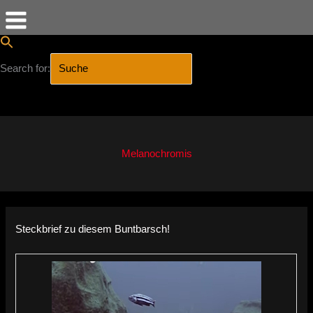
Search for:
SEARCH BUTTON
Zum
Inhalt
springen
Melanochromis
Steckbrief zu diesem Buntbarsch!