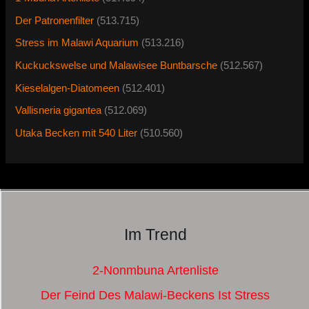
Der Patronenfilter
(513.715)
Stress im Malawi Aquarium
(513.216)
Kuckuckswelse und Malawisee Buntbarsche
(512.567)
Kieselalgen-Diatomeen
(512.401)
Vallisneria gigantea
(512.069)
Utaka Becken mit 540 Liter
(510.560)
Im Trend
2-Nonmbuna Artenliste
Der Feind Des Malawi-Beckens Ist Stress