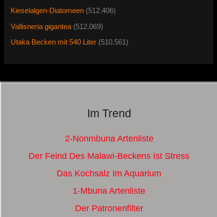
Kieselalgen-Diatomeen
(512.406)
Vallisneria gigantea
(512.069)
Utaka Becken mit 540 Liter
(510.561)
Im Trend
2-Nonmbuna Artenliste
Der Feind Des Malawi-Beckens Ist Stress
Das Kochsalz Im Aquarium
1-Mbuna Artenliste
Der Patronenfilter