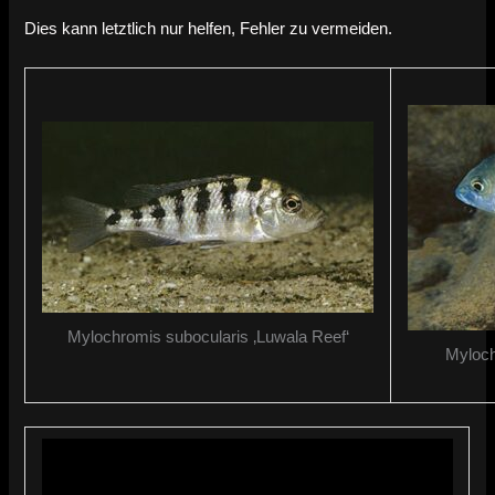
Dies kann letztlich nur helfen, Fehler zu vermeiden.
Mylochromis subocularis ‚Luwala Reef‘
Myloch