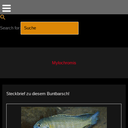
Search for:
SEARCH BUTTON
Zum
Inhalt
springen
Mylochromis
Steckbrief zu diesem Buntbarsch!