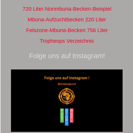
720 Liter-Nonmbuna-Becken-Beispiel
Mbuna-Aufzuchtbecken 220 Liter
Felszone-Mbuna-Becken 756 Liter
Tropheops Verzeichnis
Folge uns auf Instagram!