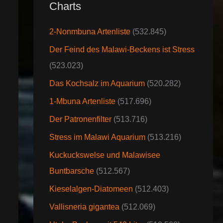
Charts
2-Nonmbuna Artenliste
(532.845)
Der Feind des Malawi-Beckens ist Stress
(523.023)
Das Kochsalz im Aquarium
(520.282)
1-Mbuna Artenliste
(517.696)
Der Patronenfilter
(513.716)
Stress im Malawi Aquarium
(513.216)
Kuckuckswelse und Malawisee
Buntbarsche
(512.567)
Kieselalgen-Diatomeen
(512.403)
Vallisneria gigantea
(512.069)