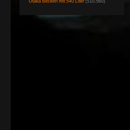
Utaka Becken mit 540 Liter
(510.560)