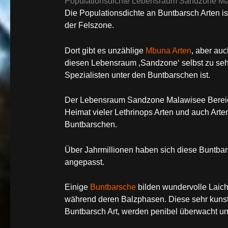
Populationsdichte Lebensraum Sandzone Ma
Die Populationsdichte an Buntbarsch Arten is
der Felszone.
Dort gibt es unzählige
Mbuna Arten
, aber au
diesen Lebensraum ‚Sandzone‘ selbst zu sehe
Spezialisten unter den Buntbarschen ist.
Der Lebensraum Sandzone Malawisee Bereich 3
Heimat vieler Lethrinops Arten und auch Arte
Buntbarschen.
Über Jahrmillionen haben sich diese Buntbar
angepasst.
Einige
Buntbarsche
bilden wundervolle Laich
während deren Balzphasen. Diese sehr kunst
Buntbarsch Art, werden penibel überwacht und