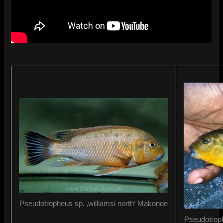
Pseudotropheus sp. ‚williamsi north‘ Makonde
Pseudotroph