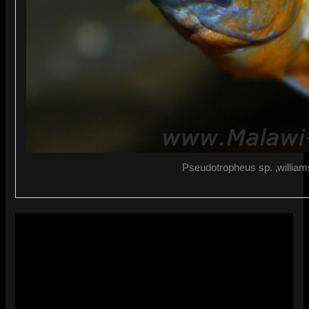
Pseudotropheus sp. ‚william