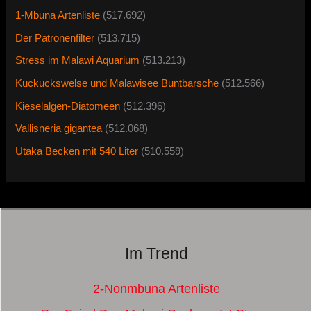
1-Mbuna Artenliste
(517.692)
Der Patronenfilter
(513.715)
Stress im Malawi Aquarium
(513.213)
Kuckuckswelse und Malawisee Buntbarsche
(512.566)
Kieselalgen-Diatomeen
(512.396)
Vallisneria gigantea
(512.068)
Utaka Becken mit 540 Liter
(510.559)
Im Trend
2-Nonmbuna Artenliste