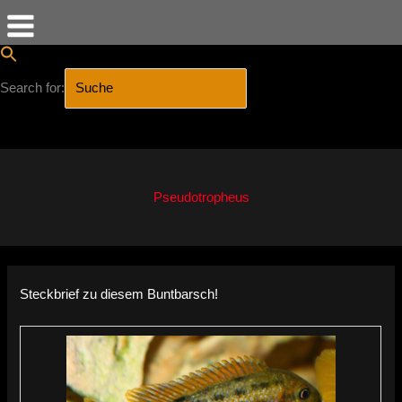
Search for:
SEARCH BUTTON
Zum
Inhalt
springen
Pseudotropheus
Steckbrief zu diesem Buntbarsch!