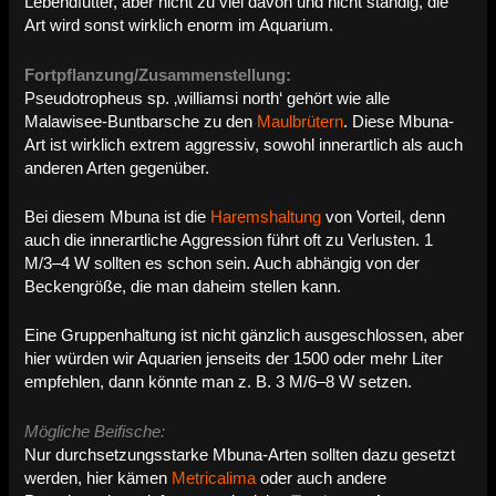
Lebendfutter, aber nicht zu viel davon und nicht ständig, die
Art wird sonst wirklich enorm im Aquarium.
Fortpflanzung/Zusammenstellung:
Pseudotropheus sp. ‚williamsi north‘ gehört wie alle
Malawisee-Buntbarsche zu den
Maulbrütern
. Diese Mbuna-
Art ist wirklich extrem aggressiv, sowohl innerartlich als auch
anderen Arten gegenüber.
Bei diesem Mbuna ist die
Haremshaltung
von Vorteil, denn
auch die innerartliche Aggression führt oft zu Verlusten. 1
M/3–4 W sollten es schon sein. Auch abhängig von der
Beckengröße, die man daheim stellen kann.
Eine Gruppenhaltung ist nicht gänzlich ausgeschlossen, aber
hier würden wir Aquarien jenseits der 1500 oder mehr Liter
empfehlen, dann könnte man z. B. 3 M/6–8 W setzen.
Mögliche Beifische:
Nur durchsetzungsstarke Mbuna-Arten sollten dazu gesetzt
werden, hier kämen
Metricalima
oder auch andere