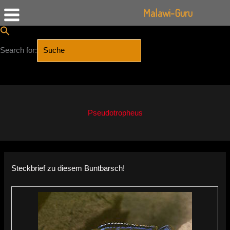
Malawi-Guru
Search for:
SEARCH BUTTON
Zum
Inhalt
springen
Pseudotropheus
Steckbrief zu diesem Buntbarsch!