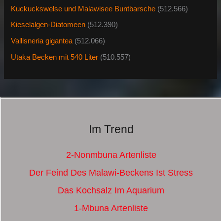
Kuckuckswelse und Malawisee Buntbarsche
(512.566)
Kieselalgen-Diatomeen
(512.390)
Vallisneria gigantea
(512.066)
Utaka Becken mit 540 Liter
(510.557)
Im Trend
2-Nonmbuna Artenliste
Der Feind Des Malawi-Beckens Ist Stress
Das Kochsalz Im Aquarium
1-Mbuna Artenliste