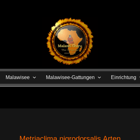
N
Malawisee
Malawisee-Gattungen
Einrichtung
Metriaclima nigrodorsalis Arten