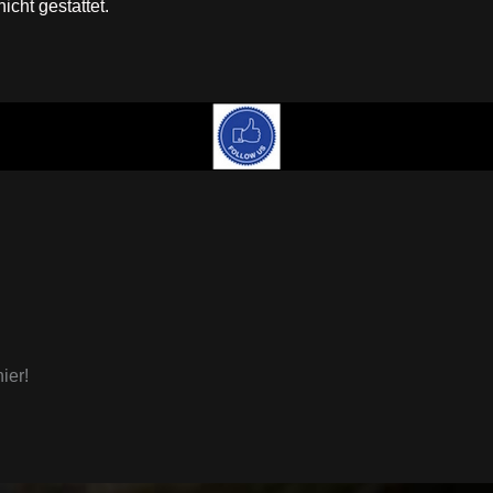
cht gestattet.
ier!