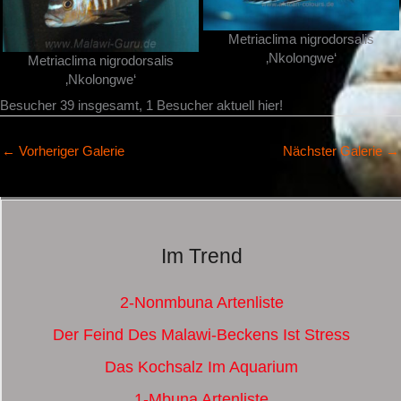
Metriaclima nigrodorsalis
‚Nkolongwe‘
Metriaclima nigrodorsalis
‚Nkolongwe‘
Besucher 39 insgesamt, 1 Besucher aktuell hier!
←
Vorheriger Galerie
Nächster Galerie
→
Im Trend
2-Nonmbuna Artenliste
Der Feind Des Malawi-Beckens Ist Stress
Das Kochsalz Im Aquarium
1-Mbuna Artenliste