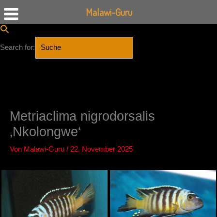
Malawi-Guru
Search for:
SEARCH BUTTON
Zum
Inhalt
springen
Metriaclima nigrodorsalis
‚Nkolongwe‘
Von
Malawi-Guru
/
22. November 2025