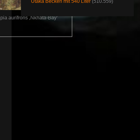
Utaka Becken mit 540 Liter
(510.559)
pia aurifrons ‚Nkhata-Bay‘