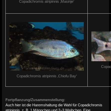
Copadichromis atripinnis ‚Masinje‘
Copadi
Copadichromis atripinnis ‚Chiofu Bay‘
Fortpflanzung/Zusammenstellung:
Auch hier ist die Haremshaltung die Wahl für Copadichromis
atripinnis, z. B. 1 Männchen und 2–3 Weibchen. Eine