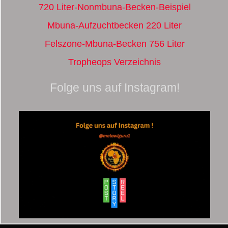
720 Liter-Nonmbuna-Becken-Beispiel
Mbuna-Aufzuchtbecken 220 Liter
Felszone-Mbuna-Becken 756 Liter
Tropheops Verzeichnis
Folge uns auf Instagram!