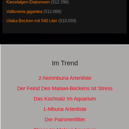
Kieselalgen-Diatomeen
(512.396)
Vallisneria gigantea
(512.068)
Utaka Becken mit 540 Liter
(510.559)
Im Trend
2-Nonmbuna Artenliste
Der Feind Des Malawi-Beckens Ist Stress
Das Kochsalz Im Aquarium
1-Mbuna Artenliste
Der Patronenfilter