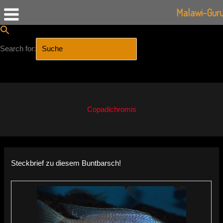
Malawi-Gur
Search for:
SEARCH BUTTON
Zum
Inhalt
springen
Copadichromis
Steckbrief zu diesem Buntbarsch!