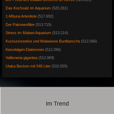
Das Kochsalz im Aquarium
(520.261)
1-Mbuna Artenliste
(517.692)
Der Patronenfilter
(513.715)
Stress im Malawi Aquarium
(513.214)
Kuckuckswelse und Malawisee Buntbarsche
(512.566)
Kieselalgen-Diatomeen
(512.396)
Vallisneria gigantea
(512.069)
Utaka Becken mit 540 Liter
(510.559)
Im Trend