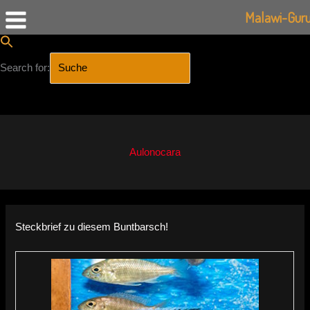
Malawi-Gur
Search for:
SEARCH BUTTON
Zum
Inhalt
springen
Aulonocara
Steckbrief zu diesem Buntbarsch!